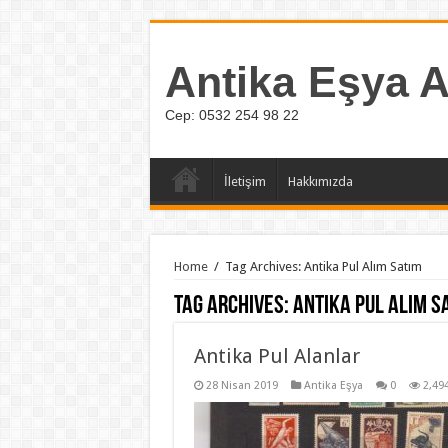
Antika Eşya A
Cep: 0532 254 98 22
İletişim
Hakkımızda
Home
/
Tag Archives: Antika Pul Alım Satım
Tag Archives:
Antika Pul Alım S
Antika Pul Alanlar
28 Nisan 2019
Antika Eşya
0
2,49