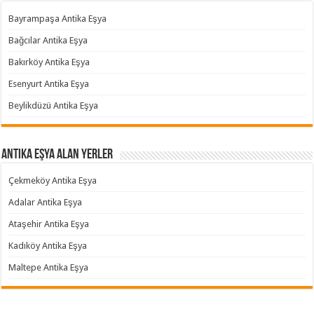
Bayrampaşa Antika Eşya
Bağcılar Antika Eşya
Bakırköy Antika Eşya
Esenyurt Antika Eşya
Beylikdüzü Antika Eşya
Antika Eşya Alan Yerler
Çekmeköy Antika Eşya
Adalar Antika Eşya
Ataşehir Antika Eşya
Kadıköy Antika Eşya
Maltepe Antika Eşya