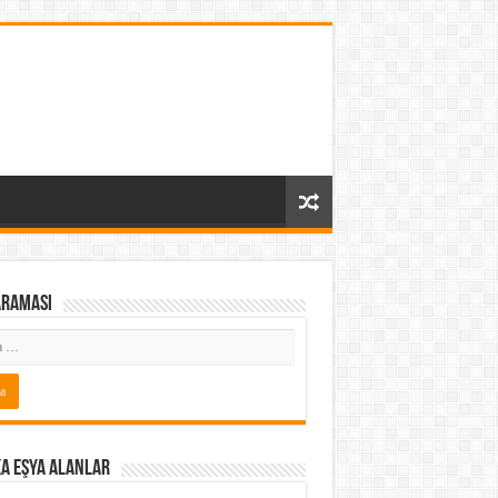
araması
a Eşya Alanlar