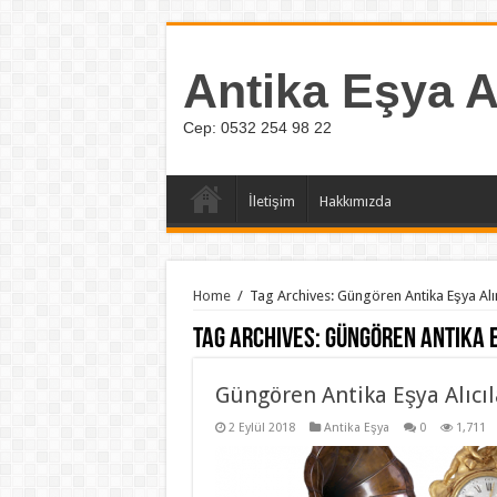
Antika Eşya A
Cep: 0532 254 98 22
İletişim
Hakkımızda
Home
/
Tag Archives: Güngören Antika Eşya Alı
Tag Archives:
Güngören Antika E
Güngören Antika Eşya Alıcıl
2 Eylül 2018
Antika Eşya
0
1,711