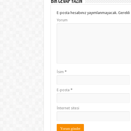
Bir cevap yazın
E-posta hesabınız yayımlanmayacak.
Gerekli 
Yorum
İsim
*
E-posta
*
İnternet sitesi