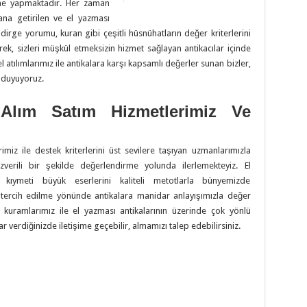
rme yapmaktadır. Her zaman
ana getirilen ve el yazması
ildirge yorumu, kuran gibi çeşitli hüsnühatların değer kriterlerini
yerek, sizleri müşkül etmeksizin hizmet sağlayan antikacılar içinde
l atılımlarımız ile antikalara karşı kapsamlı değerler sunan bizler,
 duyuyoruz.
Alım Satım Hizmetlerimiz Ve
imiz ile destek kriterlerini üst sevilere taşıyan uzmanlarımızla
özverili bir şekilde değerlendirme yolunda ilerlemekteyiz. El
kıymeti büyük eserlerini kaliteli metotlarla bünyemizde
 tercih edilme yönünde antikalara manidar anlayışımızla değer
kuramlarımız ile el yazması antikalarının üzerinde çok yönlü
 verdiğinizde iletişime geçebilir, almamızı talep edebilirsiniz.