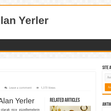
lan Yerler
Site 
Leave a comment
1,373 Views
Alan Yerler
Related Articles
Antik
olarak nice güzellemelerin