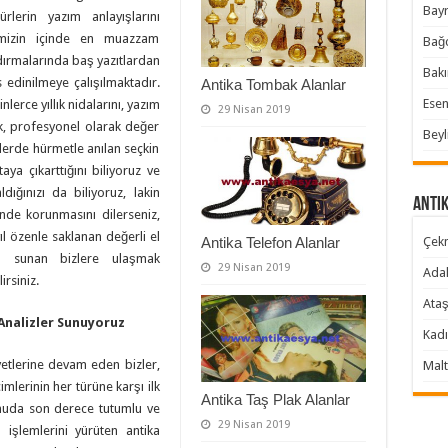
Bayr
ürlerin yazım anlayışlarını
himizin içinde en muazzam
Bağc
ndırmalarında baş yazıtlardan
Bakı
edinilmeye çalışılmaktadır.
Antika Tombak Alanlar
Esen
lerce yıllık nidalarını, yazım
29 Nisan 2019
ak, profesyonel olarak değer
Beyl
ilerde hürmetle anılan seçkin
aya çıkarttığını biliyoruz ve
dığınızı da biliyoruz, lakin
Antik
inde korunmasını dilerseniz,
ıl özenle saklanan değerli el
Antika Telefon Alanlar
Çekm
rı sunan bizlere ulaşmak
29 Nisan 2019
Adal
irsiniz.
Ataş
 Analizler Sunuyoruz
Kadı
yetlerine devam eden bizler,
Malt
lerinin her türüne karşı ilk
Antika Taş Plak Alanlar
onuda son derece tutumlu ve
29 Nisan 2019
 işlemlerini yürüten antika