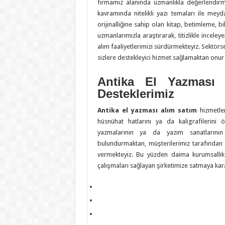
firmamız alanında uzmanlıkla değerlendi
kavramında nitelikli yazı temaları ile meyd
orijinalliğine sahip olan kitap, betimleme, b
uzmanlarımızla araştırarak, titizlikle incele
alım faaliyetlerimizi sürdürmekteyiz. Sektörse
sizlere destekleyici hizmet sağlamaktan onur
Antika El Yazması 
Desteklerimiz
Antika el yazması alım satım
hizmetler
hüsnühat hatlarını ya da kaligrafilerini 
yazmalarının ya da yazım sanatlarının 
bulundurmaktan, müşterilerimiz tarafından
vermekteyiz. Bu yüzden daima kurumsallık 
çalışmaları sağlayan şirketimize satmaya karar
https://transportsylvain.com/
psikologi taruhan slot mimislot
traffic server slot
slot gacor hari ini