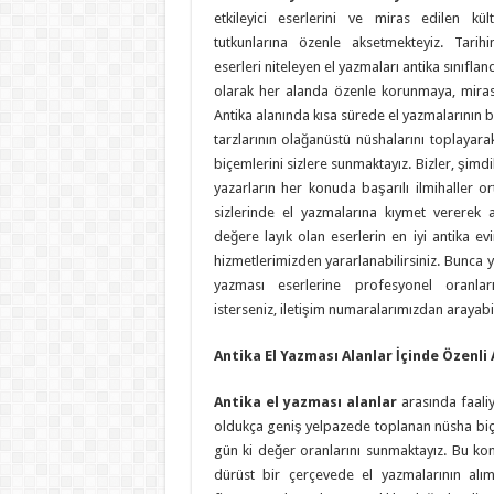
etkileyici eserlerini ve miras edilen kült
tutkunlarına özenle aksetmekteyiz. Tari
eserleri niteleyen el yazmaları antika sınıfla
olarak her alanda özenle korunmaya, miras 
Antika alanında kısa sürede el yazmalarının bin
tarzlarının olağanüstü nüshalarını toplayar
biçemlerini sizlere sunmaktayız. Bizler, şimd
yazarların her konuda başarılı ilmihaller ort
sizlerinde el yazmalarına kıymet vererek al
değere layık olan eserlerin en iyi antika ev
hizmetlerimizden yararlanabilirsiniz. Bunca y
yazması eserlerine profesyonel oranla
isterseniz, iletişim numaralarımızdan arayabil
Antika El Yazması Alanlar İçinde Özenli
Antika el yazması alanlar
arasında faali
oldukça geniş yelpazede toplanan nüsha biçim
gün ki değer oranlarını sunmaktayız. Bu k
dürüst bir çerçevede el yazmalarının alım