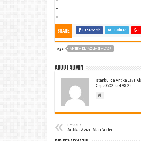
mimislot
babaslot
Facebook
Twitter
Share
Tags
ANTIKA EL YAZMASI ALINIR
About admin
İstanbul'da Antika Eşya Al
Cep: 0532 254 98 22
Previous
Antika Avize Alan Yerler