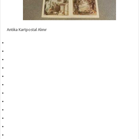
Antika Kartpostal Alınır
https://transportsylvain.com/
psikologi taruhan slot mimislot
traffic server slot
slot gacor hari ini
link slot gacor
link gacor
mimislot toto
mimislot
Informasi Slot Gacor
mimislot
MIMISLOT
web gacor