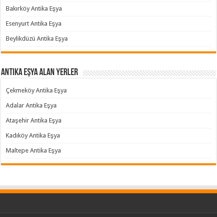
Bakırköy Antika Eşya
Esenyurt Antika Eşya
Beylikdüzü Antika Eşya
Antika Eşya Alan Yerler
Çekmeköy Antika Eşya
Adalar Antika Eşya
Ataşehir Antika Eşya
Kadıköy Antika Eşya
Maltepe Antika Eşya