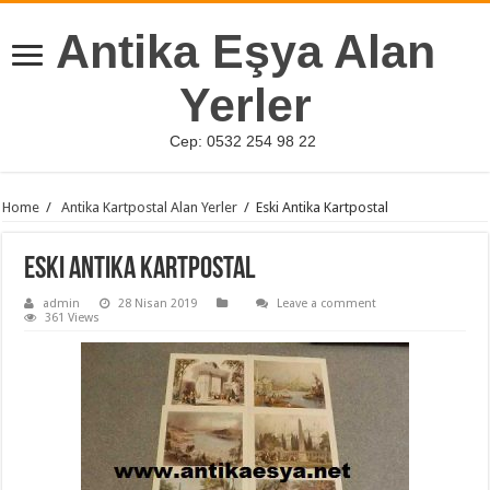
Antika Eşya Alan
Yerler
Cep: 0532 254 98 22
Home
/
Antika Kartpostal Alan Yerler
/
Eski Antika Kartpostal
Eski Antika Kartpostal
admin
28 Nisan 2019
Leave a comment
361 Views