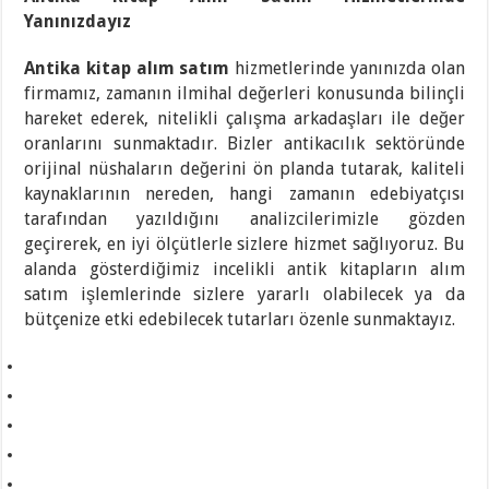
Yanınızdayız
Antika kitap alım satım
hizmetlerinde yanınızda olan
firmamız, zamanın ilmihal değerleri konusunda bilinçli
hareket ederek, nitelikli çalışma arkadaşları ile değer
oranlarını sunmaktadır. Bizler antikacılık sektöründe
orijinal nüshaların değerini ön planda tutarak, kaliteli
kaynaklarının nereden, hangi zamanın edebiyatçısı
tarafından yazıldığını analizcilerimizle gözden
geçirerek, en iyi ölçütlerle sizlere hizmet sağlıyoruz. Bu
alanda gösterdiğimiz incelikli antik kitapların alım
satım işlemlerinde sizlere yararlı olabilecek ya da
bütçenize etki edebilecek tutarları özenle sunmaktayız.
https://transportsylvain.com/
psikologi taruhan slot mimislot
traffic server slot
slot gacor hari ini
link slot gacor