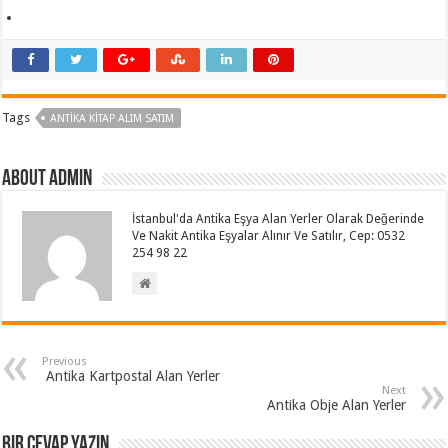
babaslot
Tags
ANTIKA KITAP ALIM SATIM
About admin
İstanbul'da Antika Eşya Alan Yerler Olarak Değerinde
Ve Nakit Antika Eşyalar Alınır Ve Satılır, Cep: 0532
254 98 22
Previous
Antika Kartpostal Alan Yerler
Next
Antika Obje Alan Yerler
Bir cevap yazın