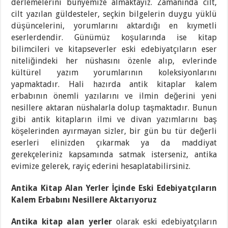
derlemelerini bünyemize almaktayız. Zamanında cilt,
cilt yazılan güldesteler, seçkin bilgelerin duygu yüklü
düşüncelerini, yorumlarını aktardığı en kıymetli
eserlerdendir. Günümüz koşularında ise kitap
bilimcileri ve kitapseverler eski edebiyatçıların eser
niteliğindeki her nüshasını özenle alıp, evlerinde
kültürel yazım yorumlarının koleksiyonlarını
yapmaktadır. Hali hazırda antik kitaplar kalem
erbabının önemli yazılarını ve ilmin değerini yeni
nesillere aktaran nüshalarla dolup taşmaktadır. Bunun
gibi antik kitapların ilmi ve divan yazımlarını baş
köşelerinden ayırmayan sizler, bir gün bu tür değerli
eserleri elinizden çıkarmak ya da maddiyat
gerekçeleriniz kapsamında satmak isterseniz, antika
evimize gelerek, rayiç ederini hesaplatabilirsiniz.
Antika Kitap Alan Yerler İçinde Eski Edebiyatçıların
Kalem Erbabını Nesillere Aktarıyoruz
Antika kitap alan yerler
olarak eski edebiyatçıların