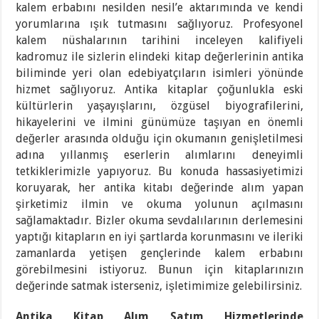
kalem erbabını nesilden nesil’e aktarımında ve kendi
yorumlarına ışık tutmasını sağlıyoruz. Profesyonel
kalem nüshalarının tarihini inceleyen kalifiyeli
kadromuz ile sizlerin elindeki kitap değerlerinin antika
biliminde yeri olan edebiyatçıların isimleri yönünde
hizmet sağlıyoruz. Antika kitaplar çoğunlukla eski
kültürlerin yaşayışlarını, özgüsel biyografilerini,
hikayelerini ve ilmini günümüze taşıyan en önemli
değerler arasında olduğu için okumanın genişletilmesi
adına yıllanmış eserlerin alımlarını deneyimli
tetkiklerimizle yapıyoruz. Bu konuda hassasiyetimizi
koruyarak, her antika kitabı değerinde alım yapan
şirketimiz ilmin ve okuma yolunun açılmasını
sağlamaktadır. Bizler okuma sevdalılarının derlemesini
yaptığı kitapların en iyi şartlarda korunmasını ve ileriki
zamanlarda yetişen gençlerinde kalem erbabını
görebilmesini istiyoruz. Bunun için kitaplarınızın
değerinde satmak isterseniz, işletimimize gelebilirsiniz.
Antika Kitap Alım Satım Hizmetlerinde