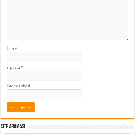
İsim
*
E-posta
*
İnternet sitesi
Site araması