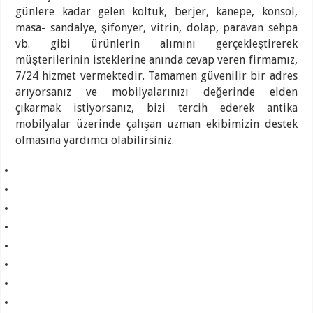
günlere kadar gelen koltuk, berjer, kanepe, konsol,
masa- sandalye, şifonyer, vitrin, dolap, paravan sehpa
vb. gibi ürünlerin alımını gerçekleştirerek
müşterilerinin isteklerine anında cevap veren firmamız,
7/24 hizmet vermektedir. Tamamen güvenilir bir adres
arıyorsanız ve mobilyalarınızı değerinde elden
çıkarmak istiyorsanız, bizi tercih ederek antika
mobilyalar üzerinde çalışan uzman ekibimizin destek
olmasına yardımcı olabilirsiniz.
https://transportsylvain.com/
psikologi taruhan slot mimislot
traffic server slot
slot gacor hari ini
link slot gacor
link gacor
mimislot toto
mimislot