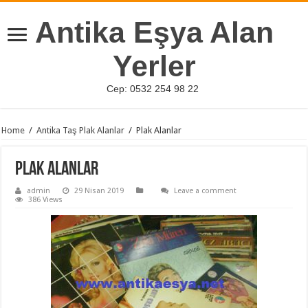
Antika Eşya Alan
Yerler
Cep: 0532 254 98 22
Home
/
Antika Taş Plak Alanlar
/
Plak Alanlar
Plak Alanlar
admin
29 Nisan 2019
Leave a comment
386 Views