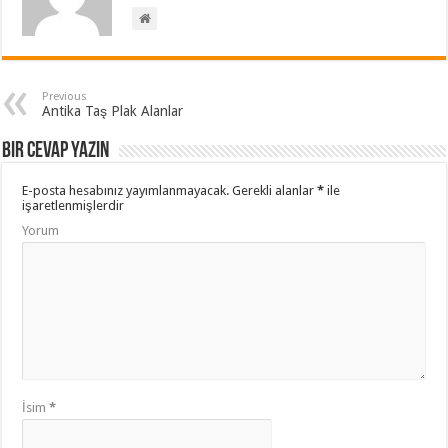
Previous
Antika Taş Plak Alanlar
Bir cevap yazın
E-posta hesabınız yayımlanmayacak.
Gerekli alanlar
*
ile
işaretlenmişlerdir
Yorum
İsim
*