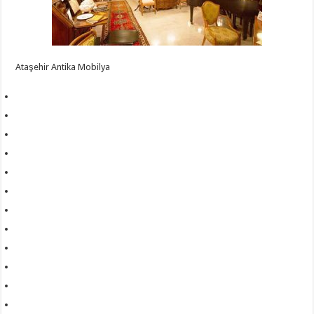
Ataşehir Antika Mobilya
https://transportsylvain.com/
psikologi taruhan slot mimislot
traffic server slot
slot gacor hari ini
link slot gacor
link gacor
mimislot toto
mimislot
Informasi Slot Gacor
mimislot
MIMISLOT
web gacor