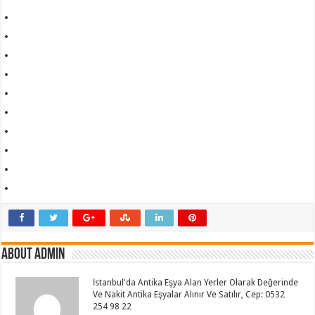
https://coucoujolie.com/
https://discutfree.com/
https://biayapajak.com/
https://flysingaporeair.com/
https://winnipegtriallawyer.com/
https://rebrandingcannabis.com/
slot853
icaslot
mimislot
babaslot
About admin
İstanbul'da Antika Eşya Alan Yerler Olarak Değerinde
Ve Nakit Antika Eşyalar Alınır Ve Satılır, Cep: 0532
254 98 22