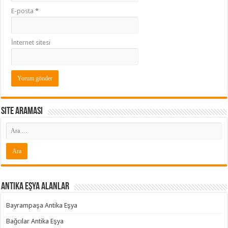
E-posta
*
İnternet sitesi
Site araması
Antika Eşya Alanlar
Bayrampaşa Antika Eşya
Bağcılar Antika Eşya