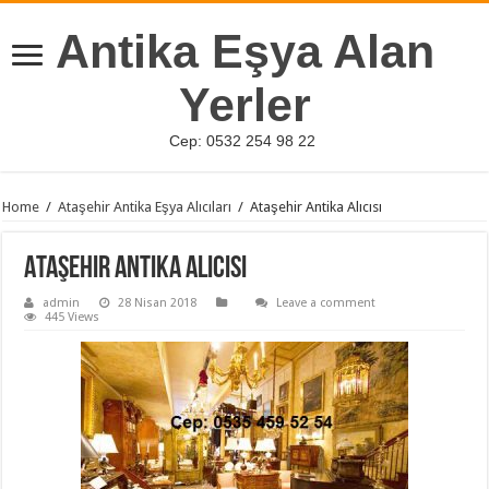
Antika Eşya Alan
Yerler
Cep: 0532 254 98 22
Home
/
Ataşehir Antika Eşya Alıcıları
/
Ataşehir Antika Alıcısı
Ataşehir Antika Alıcısı
admin
28 Nisan 2018
Leave a comment
445 Views