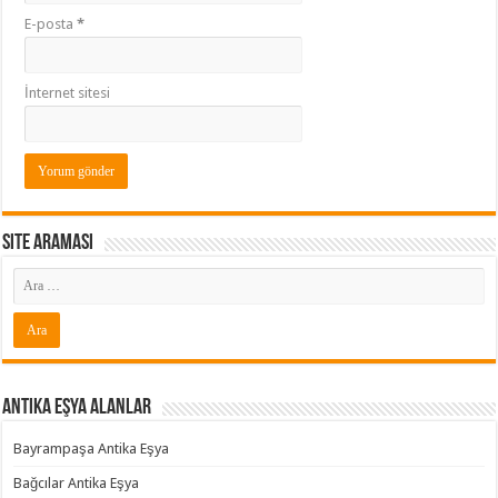
E-posta
*
İnternet sitesi
Site araması
Antika Eşya Alanlar
Bayrampaşa Antika Eşya
Bağcılar Antika Eşya