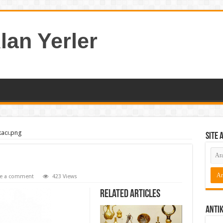
lan Yerler
acı.png
Site 
ve a comment
423 Views
Related Articles
Antik