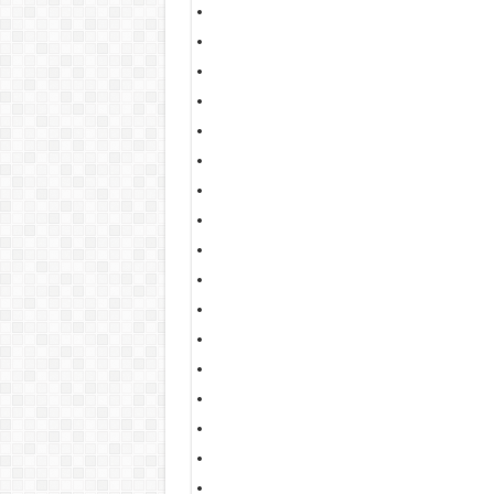
link gacor
mimislot toto
mimislot
Informasi Slot Gacor
mimislot
MIMISLOT
web gacor
mimislot
mimislot
mimislot
slot gacor
slot gacor
Slot Game
web gacor
slot gacor hari ini
insidepatientfinance.com
https://lalichresources.com/